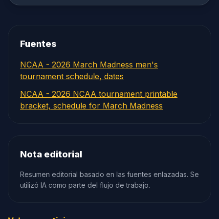
Fuentes
NCAA - 2026 March Madness men's
tournament schedule, dates
NCAA - 2026 NCAA tournament printable
bracket, schedule for March Madness
Nota editorial
Resumen editorial basado en las fuentes enlazadas. Se
utilizó IA como parte del flujo de trabajo.