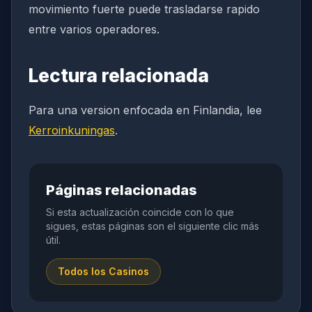
movimiento fuerte puede trasladarse rapido
entre varios operadores.
Lectura relacionada
Para una version enfocada en Finlandia, lee
Kerroinkuningas
.
Páginas relacionadas
Si esta actualización coincide con lo que
sigues, estas páginas son el siguiente clic más
útil.
Todos los Casinos