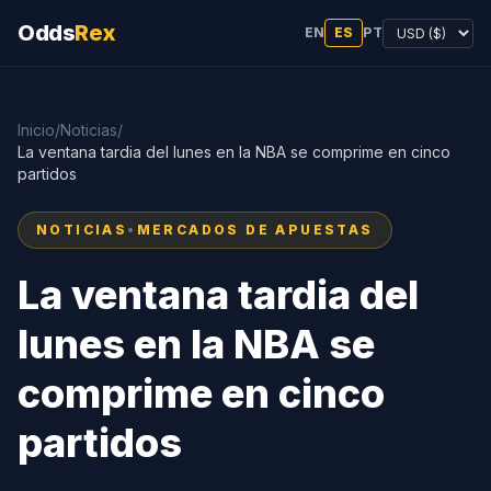
Odds
Rex
EN
ES
PT
Inicio
/
Noticias
/
La ventana tardia del lunes en la NBA se comprime en cinco
partidos
NOTICIAS
•
MERCADOS DE APUESTAS
La ventana tardia del
lunes en la NBA se
comprime en cinco
partidos