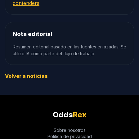
contenders
Nota editorial
Resumen editorial basado en las fuentes enlazadas. Se
utilizó IA como parte del flujo de trabajo.
Volver a noticias
Odds
Rex
Sobre nosotros
Política de privacidad