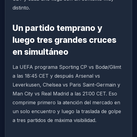
distinto.
Un partido temprano y
luego tres grandes cruces
en simultáneo
La UEFA programa Sporting CP vs Bodø/Glimt
a las 18:45 CET y después Arsenal vs
Leverkusen, Chelsea vs Paris Saint-Germain y
Man City vs Real Madrid a las 21:00 CET. Eso
comprime primero la atención del mercado en
un solo encuentro y luego la traslada de golpe
a tres partidos de máxima visibilidad.