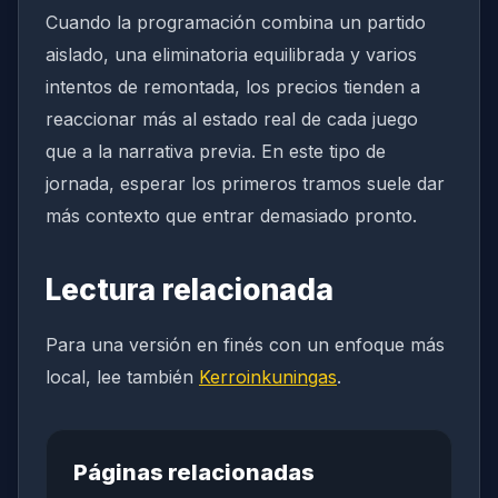
Cuando la programación combina un partido
aislado, una eliminatoria equilibrada y varios
intentos de remontada, los precios tienden a
reaccionar más al estado real de cada juego
que a la narrativa previa. En este tipo de
jornada, esperar los primeros tramos suele dar
más contexto que entrar demasiado pronto.
Lectura relacionada
Para una versión en finés con un enfoque más
local, lee también
Kerroinkuningas
.
Páginas relacionadas