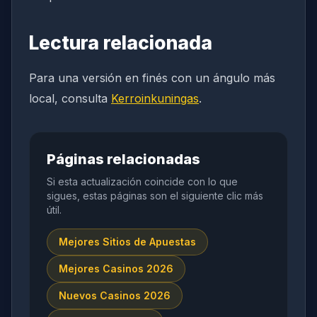
Lectura relacionada
Para una versión en finés con un ángulo más
local, consulta
Kerroinkuningas
.
Páginas relacionadas
Si esta actualización coincide con lo que
sigues, estas páginas son el siguiente clic más
útil.
Mejores Sitios de Apuestas
Mejores Casinos 2026
Nuevos Casinos 2026