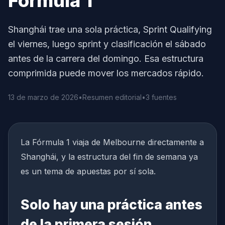
Fórmula 1
Shanghái trae una sola práctica, Sprint Qualifying
el viernes, luego sprint y clasificación el sábado
antes de la carrera del domingo. Esa estructura
comprimida puede mover los mercados rápido.
13 de marzo de 2026
•
Resumen editorial
•
3 fuentes
La Fórmula 1 viaja de Melbourne directamente a
Shanghái, y la estructura del fin de semana ya
es un tema de apuestas por sí sola.
Solo hay una práctica antes
de la primera sesión