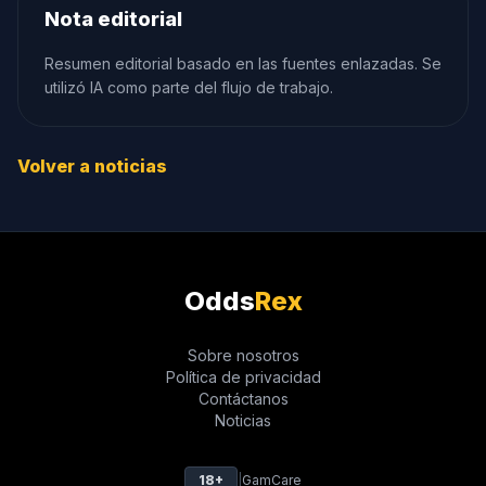
Nota editorial
Resumen editorial basado en las fuentes enlazadas. Se
utilizó IA como parte del flujo de trabajo.
Volver a noticias
Odds
Rex
Sobre nosotros
Política de privacidad
Contáctanos
Noticias
18+
|
GamCare