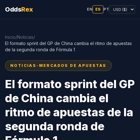
Odds
Rex
EN
ES
PT
Inicio
/
Noticias
/
El formato sprint del GP de China cambia el ritmo de apuestas
de la segunda ronda de Fórmula 1
NOTICIAS
•
MERCADOS DE APUESTAS
El formato sprint del GP
de China cambia el
ritmo de apuestas de la
segunda ronda de