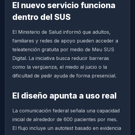
El nuevo servicio funciona
dentro del SUS
El Ministerio de Salud informó que adultos,
familiares y redes de apoyo pueden acceder a
teleatención gratuita por medio de Meu SUS
Digital. La iniciativa busca reducir barreras
como la vergüenza, el miedo al juicio o la
dificultad de pedir ayuda de forma presencial.
El diseño apunta a uso real
La comunicación federal señala una capacidad
inicial de alrededor de 600 pacientes por mes.
El flujo incluye un autotest basado en evidencia