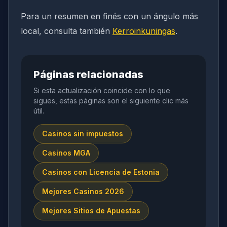
Para un resumen en finés con un ángulo más
local, consulta también
Kerroinkuningas
.
Páginas relacionadas
Si esta actualización coincide con lo que
sigues, estas páginas son el siguiente clic más
útil.
Casinos sin impuestos
Casinos MGA
Casinos con Licencia de Estonia
Mejores Casinos 2026
Mejores Sitios de Apuestas