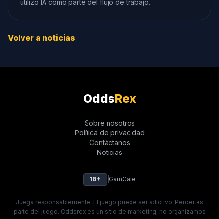
utilizó IA como parte del flujo de trabajo.
Volver a noticias
Odds
Rex
Sobre nosotros
Política de privacidad
Contáctanos
Noticias
18+
|
GamCare
Juega responsablemente. El juego puede ser adictivo. Perder es
parte del juego. Oddsrex es un sitio de marketing, no organizamos