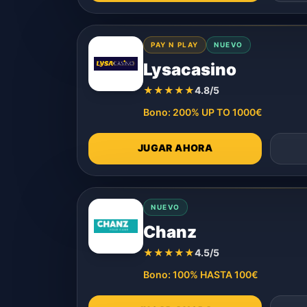
PAY N PLAY
NUEVO
Lysacasino
★★★★★
4.8/5
Bono: 200% UP TO 1000€
JUGAR AHORA
NUEVO
Chanz
★★★★★
4.5/5
Bono: 100% HASTA 100€