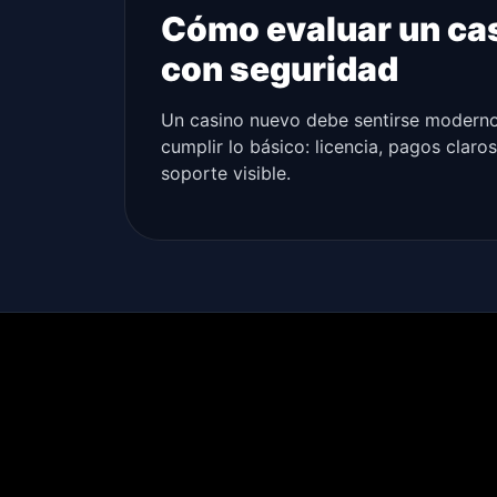
Cómo evaluar un ca
con seguridad
Un casino nuevo debe sentirse moderno
cumplir lo básico: licencia, pagos claros
soporte visible.