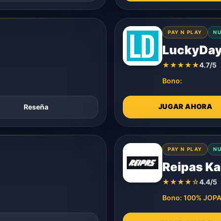
PAY N PLAY
N
LuckyDa
★★★★★
4.7/5
Bono:
JUGAR AHORA
Reseña
PAY N PLAY
N
Reipas Ka
★★★★☆
4.4/5
Bono: 100% JOPA