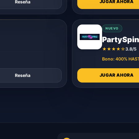
JUGAR AHORA
Reseña
NUEVO
PartySpi
★★★★☆
3.8/5
Bono: 400% HASTA
JUGAR AHORA
Reseña