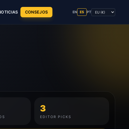
NOTICIAS
CONSEJOS
EN
ES
PT
3
OS
EDITOR PICKS