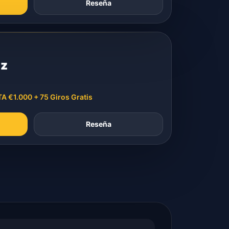
Reseña
nz
 €1.000 + 75 Giros Gratis
Reseña