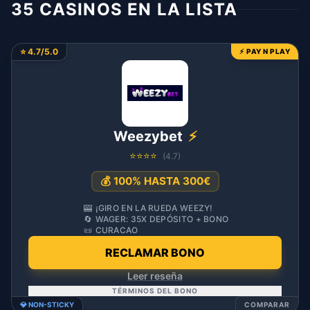
35 CASINOS EN LA LISTA
⭐ 4.7/5.0
⚡ PAY N PLAY
Weezybet
⚡
⭐⭐⭐⭐
(4.7)
💰 100% HASTA 300€
🎰
¡GIRO EN LA RUEDA WEEZY!
🔄
WAGER: 35X DEPÓSITO + BONO
📜
CURACAO
RECLAMAR BONO
Leer reseña
TÉRMINOS DEL BONO
💎 NON-STICKY
COMPARAR