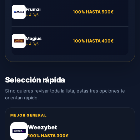
Frumzi
100% HASTA 500€
Cur
⭐ 4.3/5
Magius
100% HASTA 400€
Cur
⭐ 4.3/5
Selección rápida
Si no quieres revisar toda la lista, estas tres opciones te
orientan rápido.
MEJOR GENERAL
Weezybet
100% HASTA 300€