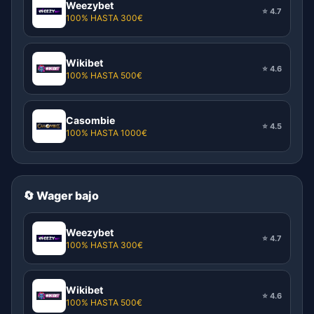
Weezybet
⭐ 4.7
100% HASTA 300€
Wikibet
⭐ 4.6
100% HASTA 500€
Casombie
⭐ 4.5
100% HASTA 1000€
🔄 Wager bajo
Weezybet
⭐ 4.7
100% HASTA 300€
Wikibet
⭐ 4.6
100% HASTA 500€