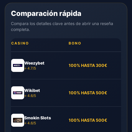
Comparación rápida
Compara los detalles clave antes de abrir una reseña
completa.
CASINO
BONO
LI
Weezybet
100% HASTA 300€
Cur
⭐ 4.7/5
Wikibet
100% HASTA 500€
Cur
⭐ 4.6/5
Smokin Slots
100% HASTA 500€
Cur
⭐ 4.6/5