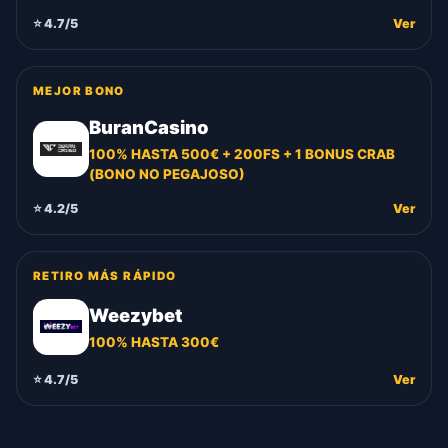
⭐ 4.7/5
Ver
MEJOR BONO
BuranCasino
100% HASTA 500€ + 200FS + 1 BONUS CRAB
(BONO NO PEGAJOSO)
⭐ 4.2/5
Ver
RETIRO MÁS RÁPIDO
Weezybet
100% HASTA 300€
⭐ 4.7/5
Ver