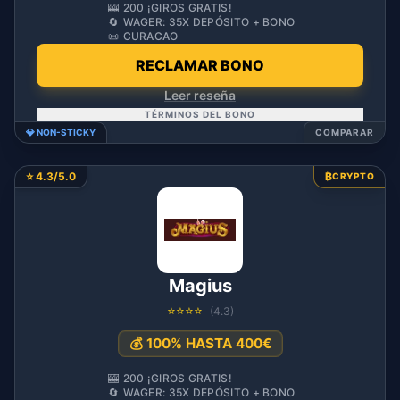
🎰
200 ¡GIROS GRATIS!
🔄
WAGER: 35X DEPÓSITO + BONO
📜
CURACAO
RECLAMAR BONO
Leer reseña
TÉRMINOS DEL BONO
💎 NON-STICKY
COMPARAR
⭐ 4.3/5.0
₿
CRYPTO
Magius
⭐⭐⭐⭐
(4.3)
💰 100% HASTA 400€
🎰
200 ¡GIROS GRATIS!
🔄
WAGER: 35X DEPÓSITO + BONO