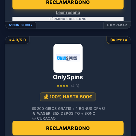
RECLAMAR BONO
Leer reseña
TÉRMINOS DEL BONO
💎 NON-STICKY
COMPARAR
⭐ 4.3/5.0
₿
CRYPTO
OnlySpins
⭐⭐⭐⭐
(4.3)
💰 100% HASTA 500€
🎰
200 GIROS GRATIS + 1 BONUS CRAB!
🔄
WAGER: 35X DEPÓSITO + BONO
📜
CURACAO
RECLAMAR BONO