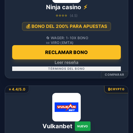
Ninja casino
⚡
⭐⭐⭐⭐
(4.5)
💰 BONO DEL 200% PARA APUESTAS
🔄
WAGER: 1-10X BONO
📜
VIRO (EMTA)
RECLAMAR BONO
Leer reseña
TÉRMINOS DEL BONO
COMPARAR
⭐ 4.4/5.0
₿
CRYPTO
Vulkanbet
NUEVO