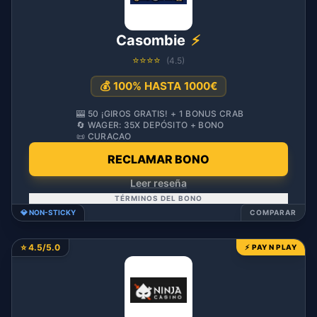
Casombie
⚡
⭐⭐⭐⭐
(4.5)
💰 100% HASTA 1000€
🎰
50 ¡GIROS GRATIS! + 1 BONUS CRAB
🔄
WAGER: 35X DEPÓSITO + BONO
📜
CURACAO
RECLAMAR BONO
Leer reseña
TÉRMINOS DEL BONO
💎 NON-STICKY
COMPARAR
⭐ 4.5/5.0
⚡ PAY N PLAY