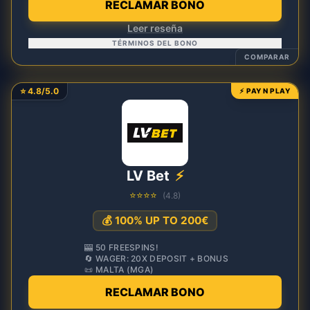
RECLAMAR BONO
Leer reseña
TÉRMINOS DEL BONO
COMPARAR
⭐ 4.8/5.0
⚡ PAY N PLAY
LV Bet
⚡
⭐⭐⭐⭐
(4.8)
💰 100% UP TO 200€
🎰
50 FREESPINS!
🔄
WAGER: 20X DEPOSIT + BONUS
📜
MALTA (MGA)
RECLAMAR BONO