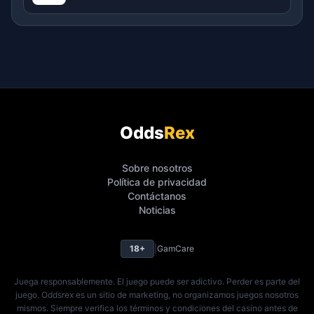
Odds
Rex
Sobre nosotros
Política de privacidad
Contáctanos
Noticias
18+
|
GamCare
Juega responsablemente. El juego puede ser adictivo. Perder es parte del
juego. Oddsrex es un sitio de marketing, no organizamos juegos nosotros
mismos. Siempre verifica los términos y condiciones del casino antes de