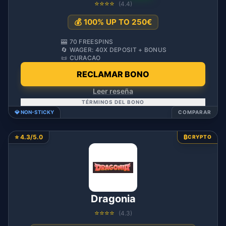
⭐⭐⭐⭐
(4.4)
💰 100% UP TO 250€
🎰
70 FREESPINS
🔄
WAGER: 40X DEPOSIT + BONUS
📜
CURACAO
RECLAMAR BONO
Leer reseña
TÉRMINOS DEL BONO
💎 NON-STICKY
COMPARAR
⭐ 4.3/5.0
₿
CRYPTO
Dragonia
⭐⭐⭐⭐
(4.3)