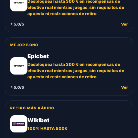
Desbloquea hasta 300 € en recompensas de
efectivo real mientras juegas, sin requisitos de
apuesta ni restricciones de retiro.
⭐ 5.0/5
Ver
MEJOR BONO
Epicbet
Desbloquea hasta 300 € en recompensas de
efectivo real mientras juegas, sin requisitos de
apuesta ni restricciones de retiro.
⭐ 5.0/5
Ver
RETIRO MÁS RÁPIDO
Wikibet
100% HASTA 500€