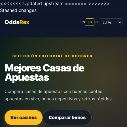
<<<<<<< Updated upstream
======= >>>>>>>
Stashed changes
Odds
Rex
EN
ES
PT
SELECCIÓN EDITORIAL DE ODDSREX
Mejores Casas de
Apuestas
Compara casas de apuestas con buenas cuotas,
apuestas en vivo, bonos deportivos y retiros rápidos.
Ver casinos
Comparar bonos