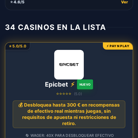
⭐ 4.6/5
Ver
34 CASINOS EN LA LISTA
⭐ 5.0/5.0
⚡ PAY N PLAY
Epicbet
⚡
NUEVO
⭐⭐⭐⭐⭐
(5.0)
💰 Desbloquea hasta 300 € en recompensas
de efectivo real mientras juegas, sin
requisitos de apuesta ni restricciones de
retiro.
🔄
WAGER: 40X PARA DESBLOQUEAR EFECTIVO