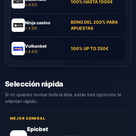
100% HASTA 1000€
Cur
⭐ 4.5/5
BONO DEL 200% PARA
Ninja casino
Vir
APUESTAS
⭐ 4.5/5
Vulkanbet
100% UP TO 250€
Cur
⭐ 4.4/5
Selección rápida
Si no quieres revisar toda la lista, estas tres opciones te
orientan rápido.
MEJOR GENERAL
Epicbet